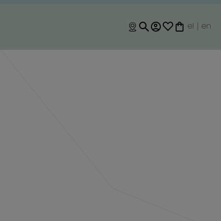
el
|
en