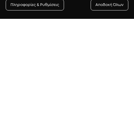
Πληροφορίες & Ρυθμίσεις
Αποδοχή Όλων
Newsletter
γγραφή στο newsletter για να λαμβάνεις πρώτος/η προ
δώρα αλλά και συμβουλές ομορφιάς.