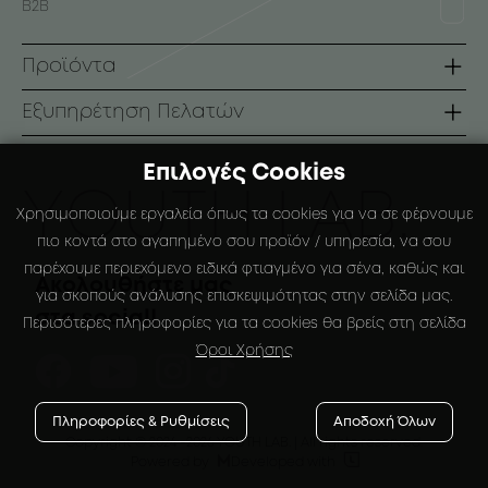
B2B
Προϊόντα
Σειρές
Εξυπηρέτηση Πελατών
Πρόσωπο
Όροι Χρήσης
Επιλογές Cookies
Σώμα
Τρόποι Πληρωμής
ΥOUTH LAB.
Χρησιμοποιούμε εργαλεία όπως τα cookies για να σε φέρνουμε
Αντηλιακά
Τρόποι Αποστολής
πιο κοντά στο αγαπημένο σου προϊόν / υπηρεσία, να σου
παρέχουμε περιεχόμενο ειδικά φτιαγμένο για σένα, καθώς και
Ειδικές Συσκευάσιες
Πολιτική Επιστροφών
Ακολουθήστε μας
για σκοπούς ανάλυσης επισκεψιμότητας στην σελίδα μας.
στα social!
Ο Λογαριασμός μου
Περισότερες πληροφορίες για τα cookies θα βρείς στη σελίδα
Όροι Χρήσης
Αγαπημένα
Πληροφορίες & Ρυθμίσεις
Αποδοχή Όλων
Copyright © 2024
-2026 YOUTH LAB. |
All rights reserved.


Powered by
Developed with