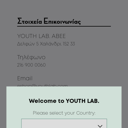
Στοιχεία Επικοινωνίας
ΥΟUTH LAB. ABEE
Δελφών 5 Χαλάνδρι 152 33
Τηλέφωνο
216 900 0060
Email
eshop@youthlab.com
Join Us
Welcome to YOUTH LAB.
Please select your Country: