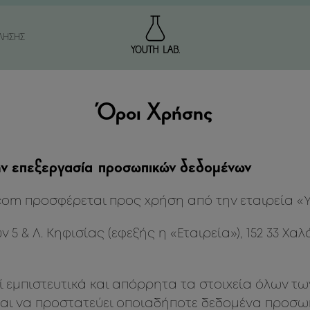
ΛΗΣΗΣ
Όροι Χρήσης
ΔΙΑ ΓΗΡΑΝΣΗΣ
ΔΑΤΩΣΗ
ΩΝ / ΣΥΣΦΙΞΗ
ΤΑΡΙΤΙΔΑ
ΙΑ ΓΗΡΑΝΣΗΣ
Η
ην επεξεργασία προσωπικών δεδομένων
Α / ΑΝΟΜΟΙΟΜΟΡΦΟΣ
ΥΕΞΙΑ
om προσφέρεται προς χρήση από την εταιρεία «YO
ΠΡΟΣΩΠΟΥ
5 & Λ. Κηφισίας (εφεξής η «Εταιρεία»), 152 33 Χαλά
ΟΙ / ΚΟΥΡΑΣΜΕΝΑ ΜΑΤΙΑ
ί εμπιστευτικά και απόρρητα τα στοιχεία όλων των
s και να προστατεύει οποιαδήποτε δεδομένα προσ