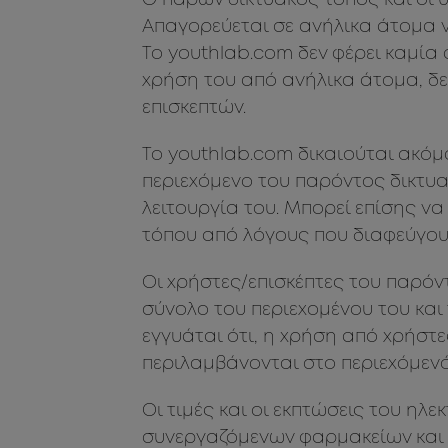
Ο παρών δικτυακός τόπος και οι 
Απαγορεύεται σε ανήλικα άτομα ν
Το youthlab.com δεν φέρει καμία
χρήση του από ανήλικα άτομα, δε
επισκεπτών.
Το youthlab.com δικαιούται ακόμ
περιεχόμενο του παρόντος δικτυα
λειτουργία του. Μπορεί επίσης να
τόπου από λόγους που διαφεύγουν
Οι χρήστες/επισκέπτες του παρόν
σύνολο του περιεχομένου του και
εγγυάται ότι, η χρήση από χρήστε
περιλαμβάνονται στο περιεχόμενό
Οι τιμές και οι εκπτώσεις του ηλ
συνεργαζόμενων φαρμακείων και