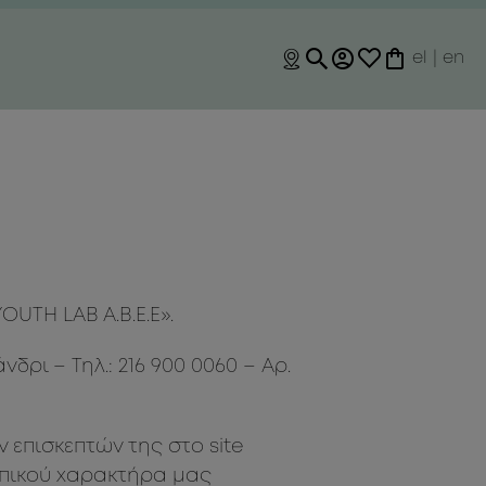
el
|
en
UTH LAB A.B.E.E».
νδρι – Τηλ.: 216 900 0060 – Αρ.
 επισκεπτών της στο site
ωπικού χαρακτήρα μας