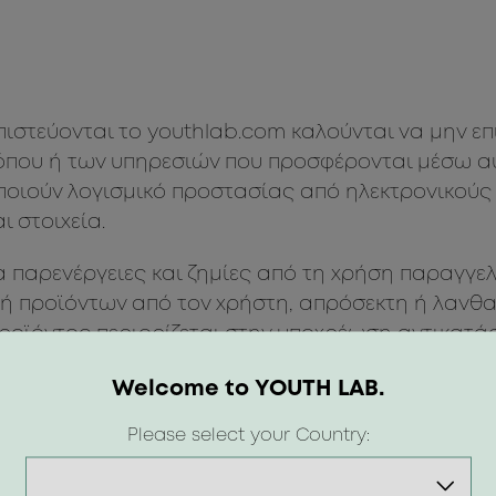
πιστεύονται το youthlab.com καλούνται να μην επ
όπου ή των υπηρεσιών που προσφέρονται μέσω αυτ
ποιούν λογισμικό προστασίας από ηλεκτρονικούς ι
 στοιχεία.
ια παρενέργειες και ζημίες από τη χρήση παραγγ
γή προϊόντων από τον χρήστη, απρόσεκτη ή λανθ
ροϊόντος περιορίζεται στην υποχρέωση αντικατά
στροφής προιόντων.
Welcome to YOUTH LAB.
ια ελλείψεις στη διαθεσιμότητα προϊόντων από λ
Please select your Country:
 προμηθευτών, παράνομη συμπεριφορά τρίτων και 
 youthlab.com.