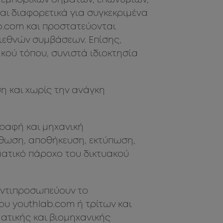
, εμπορικών σημάτων, επωνυμιών,
αι διαφορετικά για συγκεκριμένα
b.com και προστατεύονται
διεθνών συμβάσεων. Επίσης,
κού τόπου, συνιστά ιδιοκτησία
η και χωρίς την ανάγκη
ραφή και μηχανική
θωση, αποθήκευση, εκτύπωση,
ατικό πάροχο του δικτυακού
 αντιπροσωπεύουν το
του youthlab.com ή τρίτων και
ατικής και βιομηχανικής