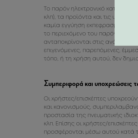
Το παρόν ηλεκτρονικό κατάστημα 
κλπ), τα προϊόντα και τις υπηρεσ
καμία εγγύηση εκπεφρασμένη ή κα
το περιεχόμενο του παρόντος δι
ανταποκρίνονται στις ανάγκες, α
επιγενόμενες, παρεπόμενες, έμμε
τόπο, ή τη χρήση αυτού, δεν δημι
Συμπεριφορά και υποχρεώσεις τ
Οι χρήστες/επισκέπτες υποχρεούν
και κανονισμούς, συμπεριλαμβανο
προστασία της πνευματικής ιδιο
κλπ. Επίσης οι χρήστες/επισκέπτ
προσφέρονται μέσω αυτού κατά τ