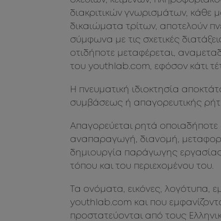
σχεδίων, κειμένων, πληροφοριακο
διακριτικών γνωρισμάτων, κάθε μ
δικαιώματα τρίτων, αποτελούν πν
σύμφωνα με τις σχετικές διατάξει
οτιδήποτε μεταφέρεται, αναμεταδ
του youthlab.com, εφόσον κάτι τέτ
Η πνευματική ιδιοκτησία αποκτάτ
συμβάσεως ή απαγορευτικής ρήτ
Απαγορεύεται ρητά οποιαδήποτε 
αναπαραγωγή, διανομή, μεταφορά
δημιουργία παράγωγης εργασίας 
τόπου και του περιεχομένου του.
Τα ονόματα, εικόνες, λογότυπα, 
youthlab.com και που εμφανίζοντα
προστατεύονται από τους Ελληνικ