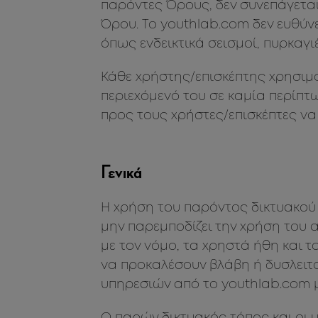
παρόντες Όρους, δεν συνεπάγετα
Όρου. Το youthlab.com δεν ευθύν
όπως ενδεικτικά σεισμοί, πυρκαγι
Κάθε χρήστης/επισκέπτης χρησιμοπ
περιεχόμενό του σε καμία περίπτ
προς τους χρήστες/επισκέπτες να
Γενικά
Η χρήση του παρόντος δικτυακού 
μην παρεμποδίζει την χρήση του 
με τον νόμο, τα χρηστά ήθη και 
να προκαλέσουν βλάβη ή δυσλειτο
υπηρεσιών από το youthlab.com 