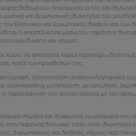
ύ υλικού, παρεχομένων υπηρεσιών και προϊόντων
ορφής δεδομένων, λογισμικού, εκτός εάν δηλώνετ
ευματική και βιομηχανική ιδιοκτησία του youthla
ς του Ελληνικού και Ευρωπαϊκού δικαίου και των 
ίδεται ή αποστέλλεται μέσω του παρόντος δικτυα
οιο είναι δυνατό και νόμιμο.
αι χωρίς να απαιτείται καμία περαιτέρω διατύπωσ
ρας κατά των προσβολών της.
αντιγραφή, τροποποίηση αναλογική/ψηφιακή εγγ
, downloading, μεταποίηση, μεταπώληση, εκμίσ
ή παραπλάνηση του κοινού σχετικά με τον πραγμ
εμπορικά σήματα και διακριτικά γνωρίσματα που
ι στον παρόντα δικτυακό τόπο, είναι ιδιοκτησία 
ούς, Ευρωπαϊκούς και διεθνείς νόμους περί πνευμ