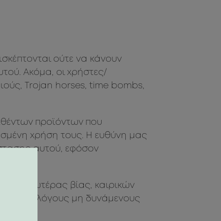
ισκέπτονται ούτε να κάνουν
ού. Ακόμα, οι χρήστες/
ούς, Trojan horses, time bombs,
ελθέντων προϊόντων που
ασμένη χρήση τους. Η ευθύνη μας
στασης αυτού, εφόσον
όγους ανωτέρας βίας, καιρικών
εν γένει λόγους μη δυνάμενους