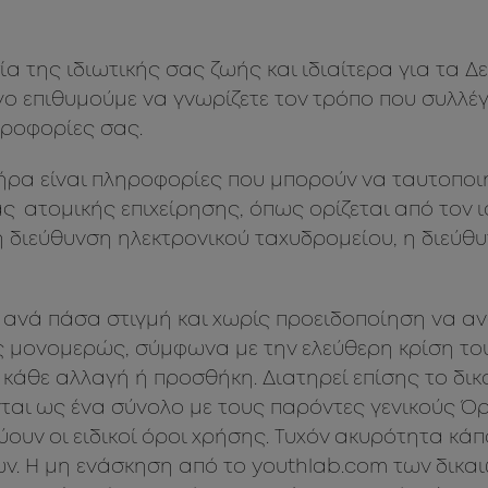
ία της ιδιωτικής σας ζωής και ιδιαίτερα για τα
γο επιθυμούμε να γνωρίζετε τον τρόπο που συλλέ
ροφορίες σας.
ρα είναι πληροφορίες που μπορούν να ταυτοποι
ας ατομικής επιχείρησης, όπως ορίζεται από τον 
διεύθυνση ηλεκτρονικού ταχυδρομείου, η διεύθυ
α ανά πάσα στιγμή και χωρίς προειδοποίηση να α
 μονομερώς, σύμφωνα με την ελεύθερη κρίση το
 κάθε αλλαγή ή προσθήκη. Διατηρεί επίσης το δικ
νται ως ένα σύνολο με τους παρόντες γενικούς 
ουν οι ειδικοί όροι χρήσης. Τυχόν ακυρότητα κά
ων. Η μη ενάσκηση από το youthlab.com των δικ