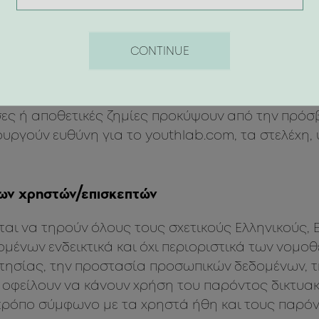
παρέχει το περιεχόμενο (πχ πληροφορίες, ονόματ
ίες που διατίθενται μέσω αυτού του δικτυακού τό
CONTINUE
ι συνεπαγόμενη με οποιονδήποτε τρόπο. Επίσης,τ
κτυακού τόπου και η ποιότητα των παρεχόμενων 
παιτήσεις και προσδοκίες των χρηστών/επισκεπτώ
σες ή αποθετικές ζημίες προκύψουν από την πρό
ουργούν ευθύνη για το youthlab.com, τα στελέχη,
ων χρηστών/επισκεπτών
ται να τηρούν όλους τους σχετικούς Ελληνικούς, 
μένων ενδεικτικά και όχι περιοριστικά των νομο
κτησίας, την προστασία προσωπικών δεδομένων, 
ες οφείλουν να κάνουν χρήση του παρόντος δικτυα
ρόπο σύμφωνο με τα χρηστά ήθη και τους παρόν