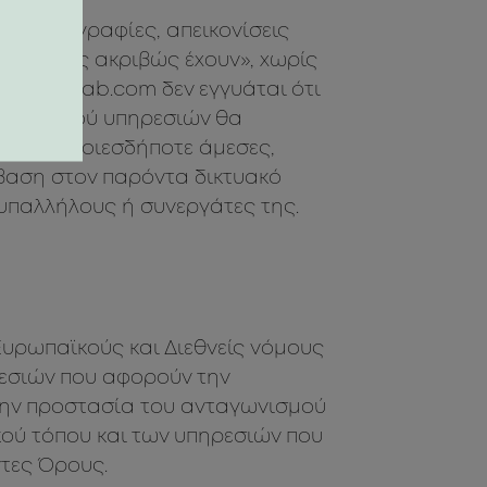
α, φωτογραφίες, απεικονίσεις
που «όπως ακριβώς έχουν», χωρίς
ο youthlab.com δεν εγγυάται ότι
μέσω αυτού υπηρεσιών θα
ν του. Οποιεσδήποτε άμεσες,
σβαση στον παρόντα δικτυακό
 υπαλλήλους ή συνεργάτες της.
Ευρωπαϊκούς και Διεθνείς νόμους
θεσιών που αφορούν την
την προστασία του ανταγωνισμού
κού τόπου και των υπηρεσιών που
τες Όρους.