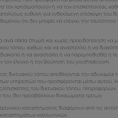
υπηρεσίες που προσφέρονται μέσω αυτού απευθύνο
α τον χρησιμοποιούν ή να τον επισκέπτονται, κα
 απολύτως ευθύνη για ενδεχόμενη επίσκεψη του δι
δομένου ότι δεν μπορεί να ελέγχει την ταυτότητ
α ανά πάσα στιγμή και χωρίς προειδοποίηση να μ
κού τόπου, καθώς και να αναστέλλει ή να διακόπτ
 διακοπεί ή να ανασταλεί ή να παρεμποδισθεί η λ
 τον έλεγχο ή την βούληση του youthlab.com.
τος δικτυακού τόπου αποδέχονται την αδυναμία το
 των υπηρεσιών που προσφέρονται μέσω αυτού. Α
ς/επισκέπτες του δικτυακού τόπου, πληροφοριών,
 του, δεν προσβάλλουν δικαιώματα τρίτων.
εκτρονικού καταστήματος διαφέρουν από τις αντίσ
 καταστημάτων καλλυντικών.