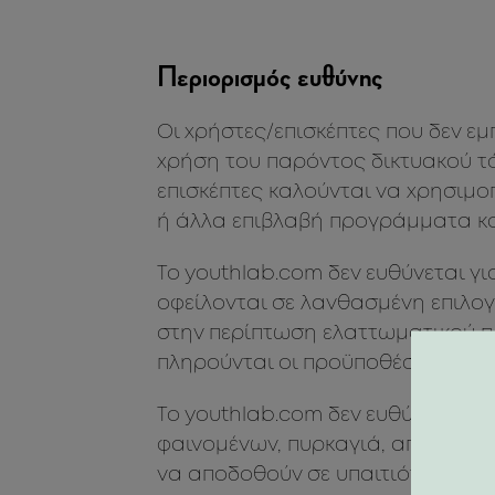
Περιορισμός ευθύνης
Οι χρήστες/επισκέπτες που δεν εμ
χρήση του παρόντος δικτυακού τ
επισκέπτες καλούνται να χρησιμο
ή άλλα επιβλαβή προγράμματα και
To youthlab.com δεν ευθύνεται γ
οφείλονται σε λανθασμένη επιλο
στην περίπτωση ελαττωματικού π
πληρούνται οι προϋποθέσεις επι
To youthlab.com δεν ευθύνεται γ
φαινομένων, πυρκαγιά, απεργίες
να αποδοθούν σε υπαιτιότητα τoυ