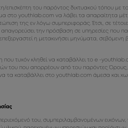
/επισκέπτη του παρόντος δικτυακού τόπου με το
μα στο youthlab.com να λάβει τα απαραίτητα μέτ
τώπιση της εν λόγω συμπεριφοράς. Έτσι, σε τέτοιε
α απαγορεύσει την πρόσβαση σε υπηρεσίες που π
 επεξεργαστεί η μετακινήσει μηνύματα, σεβόμενη 
 που τυχόν κληθεί να καταβάλλει το e -youthla
ών του που απορρέουν από του παρόντες Όρους,
να τα καταβάλλει στο youthlab.com άμεσα και χω
ησίας
 περιεχόμενό του, συμπεριλαμβανομένων εικόνων,