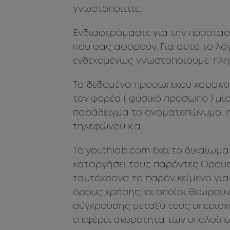
γνωστοποιείτε.
Ενδιαφερόμαστε για την προστασ
που σας αφορούν. Για αυτό το λό
ενδεχομένως γνωστοποιούμε πλη
Τα δεδομένα προσωπικού χαρακτή
τον φορέα ( φυσικό πρόσωπο ) μί
παράδειγμα το ονοματεπώνυμο, η 
τηλεφώνου κ.α.
To youthlab.com έχει το δικαίωμ
καταργήσει τους παρόντες Όρους
ταυτόχρονα το παρόν κείμενο για
όρους χρήσης, οι οποίοι θεωρού
σύγκρουσης μεταξύ τους υπερισχύ
επιφέρει ακυρότητα των υπολοίπ