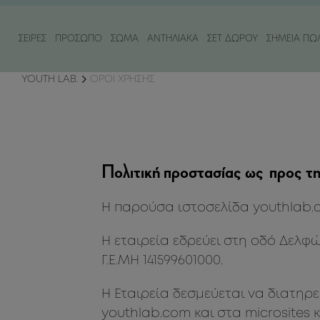
ΣΕΙΡΕΣ
ΠΡΟΣΩΠΟ
ΣΩΜΑ
ΑΝΤΗΛΙΑΚΑ
ΣΕΤ ΔΩΡΟΥ
ΣΗΜΕΙΑ ΠΩ
YOUTH LAB.
ΟΡΟΙ ΧΡΗΣΗΣ
ΚΑΤΗΓΟΡΙΑ
ΚΑΤΗΓΟΡΙΑ
ΚΑΤΗΓΟΡΙΑ
ΑΝΑΓΚΗ
ΑΝΑΓΚΗ
ΚΑΘΑΡΙΣΜΟΣ
ΠΕΡΙΠΟΙΗΣΗ ΣΩΜΑΤΟΣ
ΑΝΤΗΛΙΑΚΑ ΠΡΟΣΩΠΟΥ
ΕΝΤΟΝΑ ΣΗΜΑ
ΘΡΕΨΗ & ΕΝΥ
ΟΡΟΙ & ΕΛΑΙΑ ΠΡΟΣΩΠΟΥ
ΠΕΡΙΠΟΙΗΣΗ ΧΕΡΙΩΝ
ΑΝΤΗΛΙΑΚΑ ΣΩΜΑΤΟΣ
ΜΕΙΩΣΗ ΡΥΤΙΔ
ΣΥΣΦΙΞΗ / ΚΥΤ
ΚΡΕΜΕΣ ΠΡΟΣΩΠΟΥ
ΚΡΕΜΕΣ & ΕΛΑΙΑ ΣΩΜΑΤΟΣ
ΠΕΡΙΠΟΙΗΣΗ ΜΕΤΑ ΤΟΝ ΗΛΙΟ / AFTER SUN
ΠΡΩΤΑ ΣΗΜΑΔ
ΑΠΟΤΟΞΙΝΩΣ
Πολιτική προστασίας ως προς τ
ΑΠΟΛΕΠΙΣΗ ΠΡΟΣΩΠΟΥ
ΘΑΜΠΟ ΔΕΡΜ
ΧΑΛΑΡΩΣΗ & Ε
ΤΟΝΟΣ
Η παρούσα ιστοσελίδα youthlab.c
ΜΑΣΚΕΣ ΠΡΟΣΩΠΟΥ
ΕΝΥΔΑΤΩΣΗ 
H εταιρεία εδρεύει στη οδό Δελφών 
ΠΕΡΙΠΟΙΗΣΗ ΜΑΤΙΩΝ
ΜΑΥΡΟΙ ΚΥΚΛ
Γ.Ε.ΜΗ 141599601000.
ΠΕΡΙΠΟΙΗΣΗ ΧΕΙΛΙΩΝ
Η Εταιρεία δεσμεύεται να διατηρε
youthlab.com και στα microsite