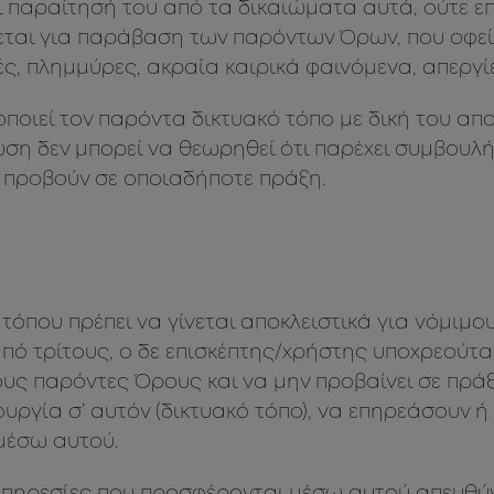
ι παραίτησή του από τα δικαιώματα αυτά, ούτε 
εται για παράβαση των παρόντων Όρων, που οφεί
ές, πλημμύρες, ακραία καιρικά φαινόμενα, απεργίε
οιεί τον παρόντα δικτυακό τόπο με δική του απο
ωση δεν μπορεί να θεωρηθεί ότι παρέχει συμβου
 προβούν σε οποιαδήποτε πράξη.
τόπου πρέπει να γίνεται αποκλειστικά για νόμιμο
από τρίτους, ο δε επισκέπτης/χρήστης υποχρεούτ
τους παρόντες Όρους και να μην προβαίνει σε πρά
υργία σ’ αυτόν (δικτυακό τόπο), να επηρεάσουν ή
μέσω αυτού.