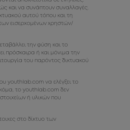
νται αποκλειστικά σε ενήλικες.
θώς και να συνάπτουν συναλλαγές.
κτυακού αυτού τόπου και τη
α των εισερχομένων χρηστών/
εταβάλλει την φύση και το
ει πρόσκαιρα ή και μόνιμα την
ειτουργία του παρόντος δικτυακού
υ youthlab.com να ελέγξει το
κόμα, το youthlab.com δεν
 στοιχείων ή υλικών που
τοιχες στο δίκτυο των