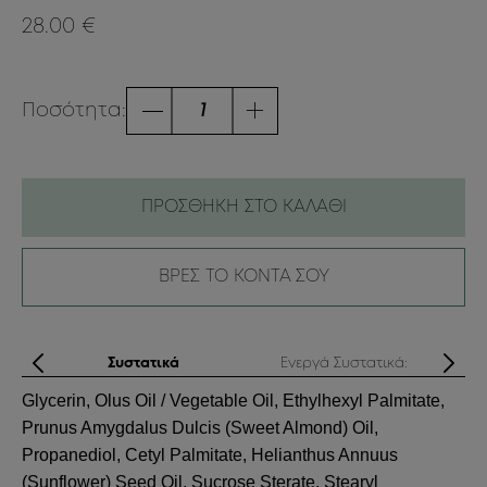
28.00 €
Ποσότητα:
ΠΡΟΣΘΗΚΗ ΣΤΟ ΚΑΛΑΘΙ
ΒΡΕΣ ΤΟ ΚΟΝΤΑ ΣΟΥ
ς
Συστατικά
Ενεργά Συστατικά:
την
Glycerin, Olus Oil / Vegetable Oil, Ethylhexyl Palmitate,
μού
Prunus Amygdalus Dulcis (Sweet Almond) Oil,
Έ
Propanediol, Cetyl Palmitate, Helianthus Annuus
μ
(Sunflower) Seed Oil, Sucrose Sterate, Stearyl
Π