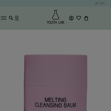
el
|
en