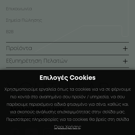
Επικοινωνία
Σημεία Πώλησης
B2B
Προϊόντα
Σειρές
Εξυπηρέτηση Πελατών
Πρόσωπο
Όροι Χρήσης
Επιλογές Cookies
Σώμα
Τρόποι Πληρωμής
ΥOUTH LAB.
Χρησιμοποιούμε εργαλεία όπως τα cookies για να σε φέρνουμε
Αντηλιακά
Τρόποι Αποστολής
πιο κοντά στο αγαπημένο σου προϊόν / υπηρεσία, να σου
παρέχουμε περιεχόμενο ειδικά φτιαγμένο για σένα, καθώς και
Ειδικές Συσκευάσιες
Πολιτική Επιστροφών
Ακολουθήστε μας
για σκοπούς ανάλυσης επισκεψιμότητας στην σελίδα μας.
στα social!
Ο Λογαριασμός μου
Περισότερες πληροφορίες για τα cookies θα βρείς στη σελίδα
Όροι Χρήσης
Αγαπημένα