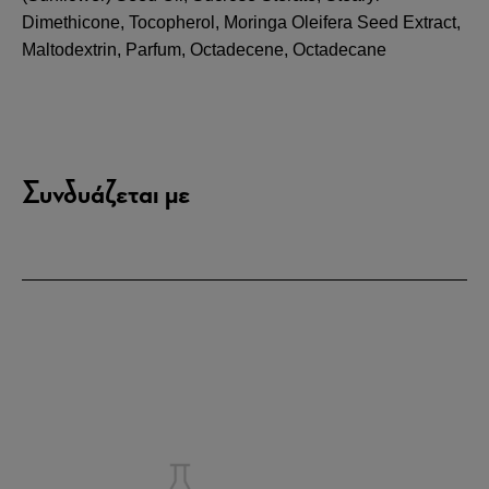
Dimethicone, Tocopherol, Moringa Oleifera Seed Extract,
ε
Maltodextrin, Parfum, Octadecene, Octadecane
τ
τα
π
ε
α
δ
Συνδυάζεται με
σ
σ
ε
α
Δε
PE
Δε