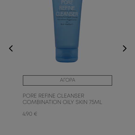
ΑΓΟΡΑ
PORE REFINE CLEANSER
HY
COMBINATION OILY SKIN 75ML
75
4.90 €
4.9