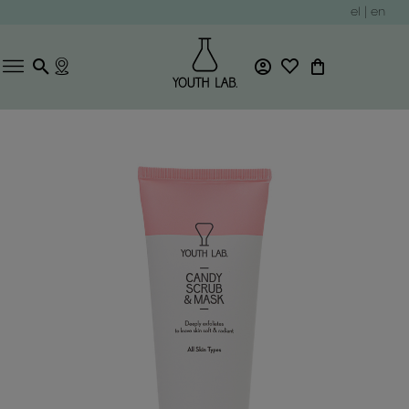
el
|
en