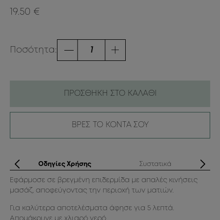
19.50 €
Ποσότητα:
ΠΡΟΣΘΗΚΗ ΣΤΟ ΚΑΛΑΘΙ
ΒΡΕΣ ΤΟ ΚΟΝΤΑ ΣΟΥ
ά
Οδηγίες Χρήσης
Συστατικά
Εφάρμοσε σε βρεγμένη επιδερμίδα με απαλές κινήσεις
SL
μασάζ, αποφεύγοντας την περιοχή των ματιών.
Wh
Ph
Για καλύτερα αποτελέσματα άφησε για 5 λεπτά.
Απομάκρυνε με χλιαρό νερό.
Aqu