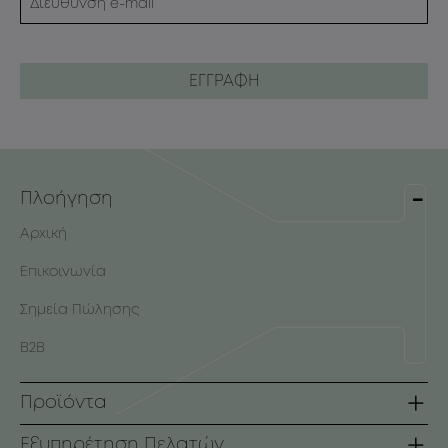
Πλοήγηση
Αρχική
Επικοινωνία
Σημεία Πώλησης
B2B
Προϊόντα
Σειρές
Εξυπηρέτηση Πελατών