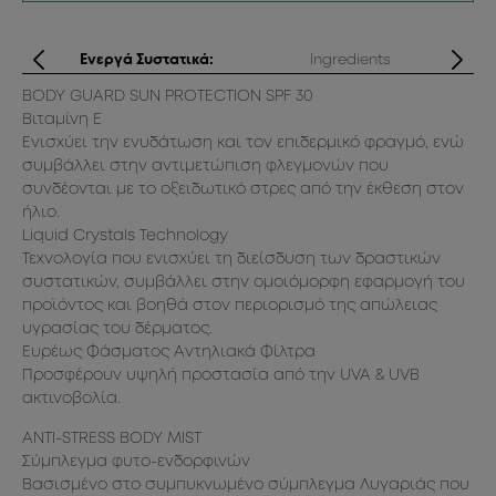
ς
Ενεργά Συστατικά:
Ingredients
BODY GUARD SUN PROTECTION SPF 30
BO
Βιταμίνη E
Aq
Ενισχύει την ενυδάτωση και τον επιδερμικό φραγμό, ενώ
Me
συμβάλλει στην αντιμετώπιση φλεγμονών που
Bu
ση
συνδέονται με το οξειδωτικό στρες από την έκθεση στον
Al
ήλιο.
Di
Liquid Crystals Technology
Be
Τεχνολογία που ενισχύει τη διείσδυση των δραστικών
Ph
συστατικών, συμβάλλει στην ομοιόμορφη εφαρμογή του
Pa
προϊόντος και βοηθά στον περιορισμό της απώλειας
St
υγρασίας του δέρματος.
25
Ευρέως Φάσματος Αντηλιακά Φίλτρα
Am
Προσφέρουν υψηλή προστασία από την UVA & UVB
Ca
ακτινοβολία.
Alc
Li
ANTI-STRESS BODY MIST
AN
Σύμπλεγμα φυτο-ενδορφινών
Aq
Βασισμένο στο συμπυκνωμένο σύμπλεγμα Λυγαριάς που
Ca