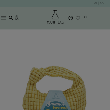
el
|
en