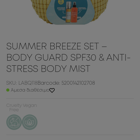
SUMMER BREEZE SET –
BODY GUARD SPF30 & ANTI-
STRESS BODY MIST
SKU: LABQ118
Barcode: 5200142102708
Άμεσα διαθέσιμο
Cruelty
Vegan
Free