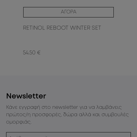
ΑΓΟΡΑ
RETINOL REBOOT WINTER SET
Su
De
St
54.50 €
30
Newsletter
Κάνε εγγραφή στο newsletter για να λαμβάνεις
πρώτος/η προσφορές, δώρα αλλά και συμβουλές
ομορφιάς.