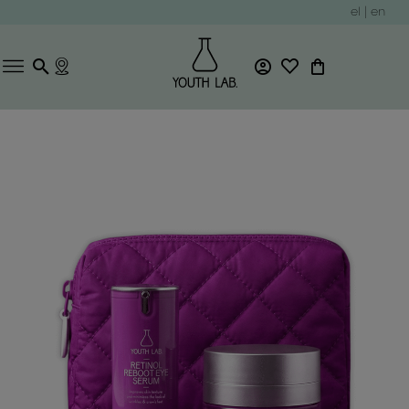
el
|
en