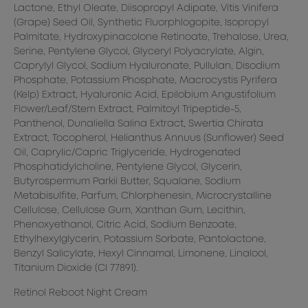
Lactone, Ethyl Oleate, Diisopropyl Adipate, Vitis Vinifera
γε
(Grape) Seed Oil, Synthetic Fluorphlogopite, Isopropyl
αν
Palmitate, Hydroxypinacolone Retinoate, Trehalose, Urea,
φρ
Serine, Pentylene Glycol, Glyceryl Polyacrylate, Algin,
τη
,
Caprylyl Glycol, Sodium Hyaluronate, Pullulan, Disodium
• 
Phosphate, Potassium Phosphate, Macrocystis Pyrifera
ών.
τω
(Kelp) Extract, Hyaluronic Acid, Epilobium Angustifolium
επ
Flower/Leaf/Stem Extract, Palmitoyl Tripeptide-5,
εν
Panthenol, Dunaliella Salina Extract, Swertia Chirata
Extract, Tocopherol, Helianthus Annuus (Sunflower) Seed
• 
Oil, Caprylic/Capric Triglyceride, Hydrogenated
κά
Phosphatidylcholine, Pentylene Glycol, Glycerin,
θε
Ρε
Butyrospermum Parkii Butter, Squalane, Sodium
κα
Metabisulfite, Parfum, Chlorphenesin, Microcrystalline
Cellulose, Cellulose Gum, Xanthan Gum, Lecithin,
• 
Phenoxyethanol, Citric Acid, Sodium Benzoate,
«γ
σε
Ethylhexylglycerin, Potassium Sorbate, Pantolactone,
• 
Benzyl Salicylate, Hexyl Cinnamal, Limonene, Linalool,
ερ
Titanium Dioxide (CI 77891).
εν
Retinol Reboot Night Cream
τη