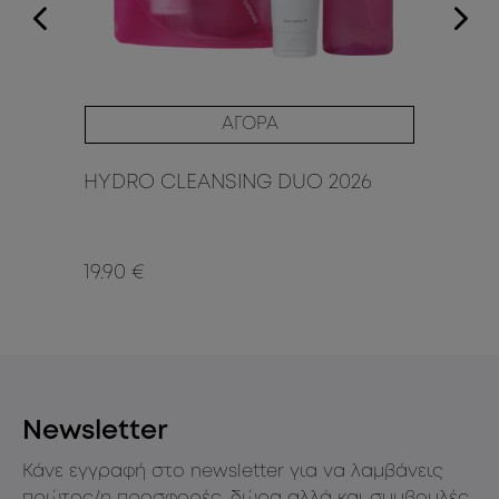
ερ
εν
τη
Δε
ΑΓΟΡΑ
γλ
Δε
HYDRO CLEANSING DUO 2026
EX
SP
19.90 €
32.
Newsletter
Κάνε εγγραφή στο newsletter για να λαμβάνεις
πρώτος/η προσφορές, δώρα αλλά και συμβουλές