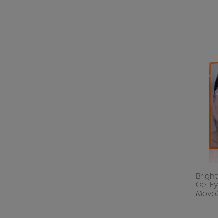
Brigh
Gel E
Μονο