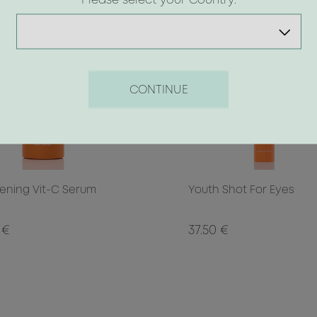
Please select your Country:
CONTINUE
tening Vit-C Serum
Youth Shot For Eyes
 €
37.50 €