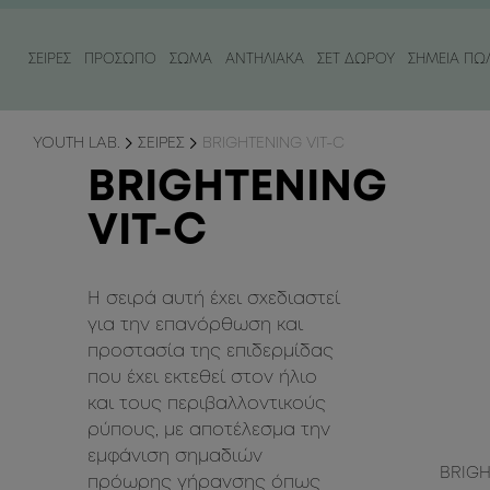
ΣΕΙΡΕΣ
ΠΡΟΣΩΠΟ
ΣΩΜΑ
ΑΝΤΗΛΙΑΚΑ
ΣΕΤ ΔΩΡΟΥ
ΣΗΜΕΙΑ ΠΩ
ΚΑΤΗΓΟΡΙΑ
ΚΑΤΗΓΟΡΙΑ
ΚΑΤΗΓΟΡΙΑ
ΑΝΑΓΚΗ
ΑΝΑΓΚΗ
YOUTH LAB.
ΣΕΙΡΕΣ
BRIGHTENING VIT-C
ΚΑΘΑΡΙΣΜΟΣ
ΠΕΡΙΠΟΙΗΣΗ ΣΩΜΑΤΟΣ
ΑΝΤΗΛΙΑΚΑ ΠΡΟΣΩΠΟΥ
ΕΝΤΟΝΑ ΣΗΜΑ
ΘΡΕΨΗ & ΕΝΥ
BRIGHTENING
ΟΡΟΙ & ΕΛΑΙΑ ΠΡΟΣΩΠΟΥ
ΠΕΡΙΠΟΙΗΣΗ ΧΕΡΙΩΝ
ΑΝΤΗΛΙΑΚΑ ΣΩΜΑΤΟΣ
ΜΕΙΩΣΗ ΡΥΤΙΔ
ΣΥΣΦΙΞΗ / ΚΥΤ
VIT-C
ΚΡΕΜΕΣ ΠΡΟΣΩΠΟΥ
ΚΡΕΜΕΣ & ΕΛΑΙΑ ΣΩΜΑΤΟΣ
ΠΕΡΙΠΟΙΗΣΗ ΜΕΤΑ ΤΟΝ ΗΛΙΟ / AFTER SUN
ΠΡΩΤΑ ΣΗΜΑΔ
ΑΠΟΤΟΞΙΝΩΣ
ΑΠΟΛΕΠΙΣΗ ΠΡΟΣΩΠΟΥ
ΘΑΜΠΟ ΔΕΡΜ
ΧΑΛΑΡΩΣΗ & Ε
Η σειρά αυτή έχει σχεδιαστεί
ΤΟΝΟΣ
για την επανόρθωση και
προστασία της επιδερμίδας
ΜΑΣΚΕΣ ΠΡΟΣΩΠΟΥ
ΕΝΥΔΑΤΩΣΗ 
που έχει εκτεθεί στον ήλιο
ΠΕΡΙΠΟΙΗΣΗ ΜΑΤΙΩΝ
ΜΑΥΡΟΙ ΚΥΚΛ
και τους περιβαλλοντικούς
ρύπους, με αποτέλεσμα την
ΠΕΡΙΠΟΙΗΣΗ ΧΕΙΛΙΩΝ
εμφάνιση σημαδιών
BRIGH
πρόωρης γήρανσης όπως