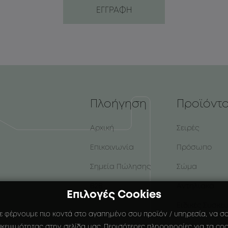
Πλοήγηση
Προϊόντ
Αρχική
Σειρές
Επικοινωνία
Πρόσωπο
Σημεία Πώλησης
Σώμα
B2B
Αντηλιακά
Επιλογές Cookies
Ειδικές Συσκε
ε φέρνουμε πιο κοντά στο αγαπημένο σου προϊόν / υπηρεσία, να σου
κεψιμότητας στην σελίδα μας. Περισότερες πληροφορίες για τα coo