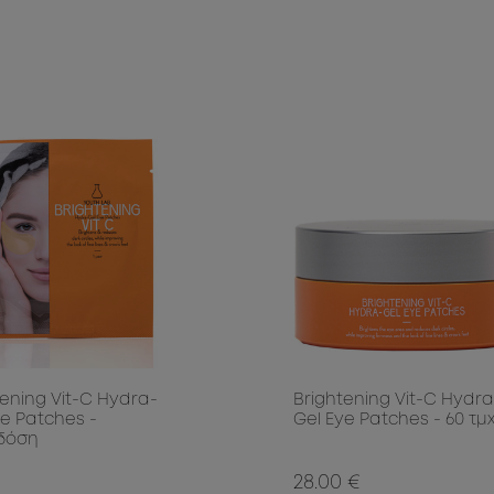
tening Vit-C Hydra-
Brightening Vit-C Hydra
ye Patches -
Gel Eye Patches - 60 τμχ
δόση
28.00 €