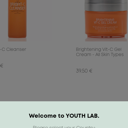
t-C Cleanser
Brightening Vit-C Gel
Cream - All Skin Types
 €
39.50 €
Welcome to YOUTH LAB.