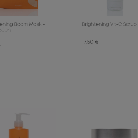
tening Boom Mask -
Brightening Vit-C Scrub
δόση
17.50 €
€