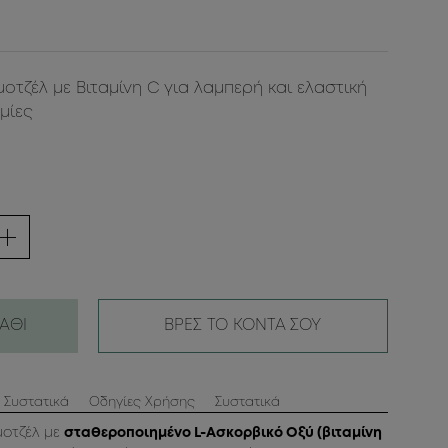
οτζέλ με Βιταμίνη C για λαμπερή και ελαστική
μίες
ΑΘΙ
ΒΡΕΣ ΤΟ ΚΟΝΤΑ ΣΟΥ
 Συστατικά
Οδηγίες Χρήσης
Συστατικά
μοτζέλ με
σταθεροποιημένo L-Ασκορβικό Οξύ (βιταμίνη