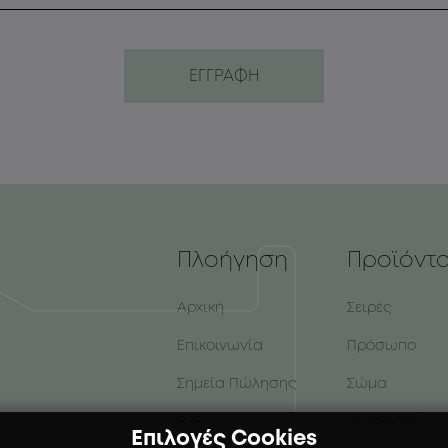
Πλοήγηση
Προϊόντ
Αρχική
Σειρές
Επικοινωνία
Πρόσωπο
Σημεία Πώλησης
Σώμα
B2B
Αντηλιακά
Επιλογές Cookies