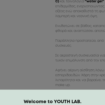
C)
και τεχνολογία
“water gel”
επιδερμίδας, ενεργοποιώντα
οξέος ενώ αποκαθιστά τη φωτ
λαμπερή και νεανική όψη.
Ενυδατώνει σε βάθος, καταπ
φθορά και αναπτύσσει αποτελ
Παράλληλα προστατεύει από το
συσκευές.
Σε αεροστεγή συσκευασία για
τυχόν επιμόλυνση από την επα
Αφήνει αέρινη αίσθηση λόγω
εσπεριδοειδών. Χάρη στην κρ
λιπαρότητα και να βαραίνει τ
make up.
Δερματολογικά ελεγμένο – Μη
Welcome to YOUTH LAB.