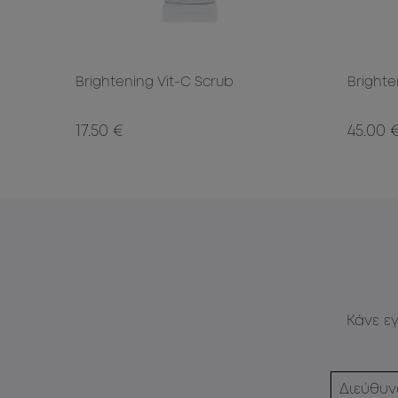
Brightening Vit-C Scrub
Brighte
17.50 €
45.00 
Κάνε ε