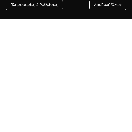
Πληροφορίες & Ρυθμίσεις
Αποδοχή Όλων
Newsletter
γγραφή στο newsletter για να λαμβάνεις πρώτος/η προ
δώρα αλλά και συμβουλές ομορφιάς.