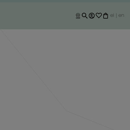
el
|
en