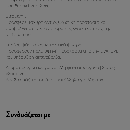
Απορροφά τη λιπαρότητα και χαρίζει ματ αποτέλεσμα
Me
που διαρκεί για ώρες.
Ses
Is
Βιταμίνη Ε
Be
Προσφέρει ισχυρή αντιοξειδωτική προστασία και
Mi
τας
συμβάλλει στην επαναφορά της ελαστικότητας της
Al
ω
επιδερμίδας.
Me
Ol
Ευρέος Φάσματος Αντηλιακά Φίλτρα
Is
Προσφέρουν πολύ υψηλή προστασία από την UVA, UVB
Pa
και υπέρυθρη ακτινοβολία.
Po
Ir
Δερματολογικά ελεγμένο | Μη φαγεσωρογόνο | Χωρίς
Co
γλουτένη
Tr
Δεν δοκιμάζεται σε ζώα | Κατάλληλο για Vegans
Hy
Συνδυάζεται με