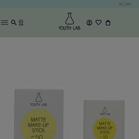
el
|
en