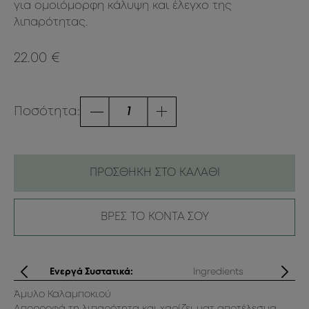
για ομοιόμορφη κάλυψη και έλεγχο της
λιπαρότητας.
22.00 €
Ποσότητα:
ΠΡΟΣΘΗΚΗ ΣΤΟ ΚΑΛΑΘΙ
ΒΡΕΣ ΤΟ ΚΟΝΤΑ ΣΟΥ
ς
Ενεργά Συστατικά:
Ingredients
κρή
Άμυλο Καλαμποκιού
Ti