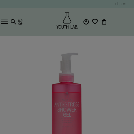
el
|
en