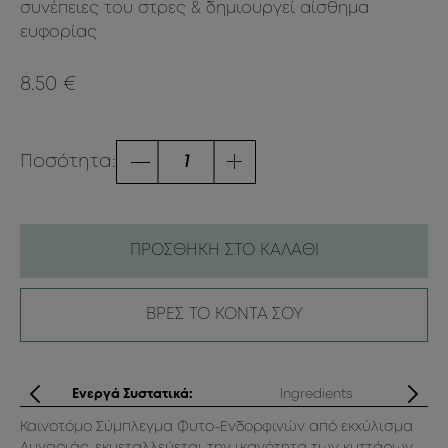
συνέπειες του στρες & δημιουργεί αίσθημα
ευφορίας
8.50 €
Ποσότητα:
ΠΡΟΣΘΗΚΗ ΣΤΟ ΚΑΛΑΘΙ
ΒΡΕΣ ΤΟ ΚΟΝΤΑ ΣΟΥ
ς
Ενεργά Συστατικά:
Ingredients
ό.
Καινοτόμο Σύμπλεγμα Φυτο-Ενδορφινών από εκχύλισμα
Aq