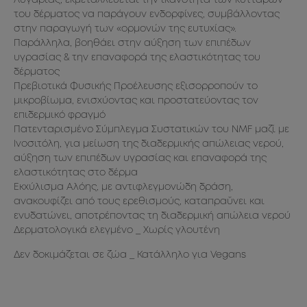
Λυγαριάς, εκμεταλλεύεται την ικανότητα των κυττάρων
Co
του δέρματος να παράγουν ενδορφίνες, συμβάλλοντας
Ba
στην παραγωγή των «ορμονών της ευτυχίας».
Lac
Παράλληλα, βοηθάει στην αύξηση των επιπέδων
Alc
υγρασίας & την επαναφορά της ελαστικότητας του
As
δέρματος
Ca
Πρεβιοτικά Φυσικής Προέλευσης εξισορροπούν το
Di
μικροβίωμα, ενισχύοντας και προστατεύοντας τον
Is
επιδερμικό φραγμό
Ph
Πατενταρισμένο Σύμπλεγμα Συστατικών του NMF μαζί με
Ci
Ινοσιτόλη, για μείωση της διαδερμικής απώλειας νερού,
Ci
αύξηση των επιπέδων υγρασίας και επαναφορά της
ελαστικότητας στο δέρμα
Εκχύλισμα Αλόης, με αντιφλεγμονώδη δράση,
ανακουφίζει από τους ερεθισμούς, καταπραΰνει και
ενυδατώνει, αποτρέποντας τη διαδερμική απώλεια νερού
Δερματολογικά ελεγμένο _ Χωρίς γλουτένη
Δεν δοκιμάζεται σε ζώα _ Κατάλληλο για Vegans