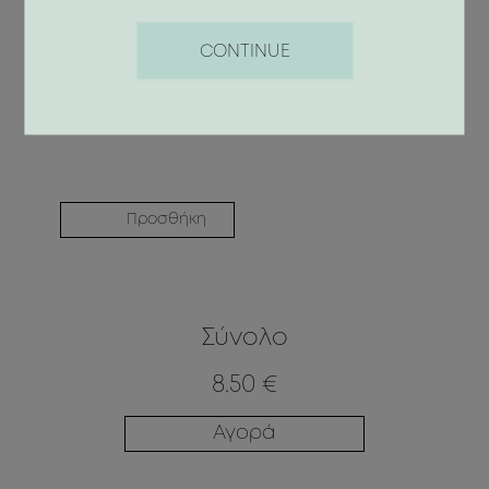
ANTI-STRESS BODY LOTION SPICE
HARMONY
CONTINUE
15.90 €
Προσθήκη
Σύνολο
8.50 €
Αγορά