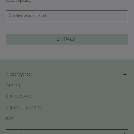
ομορφιάς.
Πλοήγηση
Αρχική
Επικοινωνία
Σημεία Πώλησης
B2B