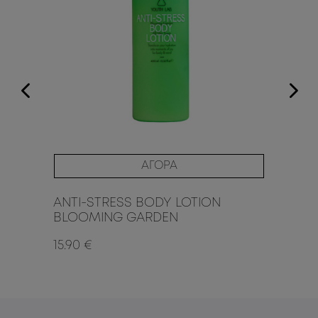
ΑΓΟΡΑ
ANTI-STRESS BODY LOTION
AN
BLOOMING GARDEN
EX
15.90 €
15.