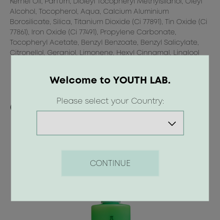
Kernel Oil, Parfum, Dioleyl Tocopheryl Methylsilanol, Oleyl
Alcohol, Tocopherol, Aqua, Calcium Aluminium
Borosilicate, Silica, Titanium Dioxide (Ci 77891), Tin Oxide (Ci
77861), Iron Oxide (Ci 77491), Propylene Carbonate,
ry
Tocopheryl Acetate, Benzyl Benzoate, Benzyl Salicylate,
Citronellol, Geraniol, Limonene, Hexyl Cinnamal, Linalool
Welcome to YOUTH LAB.
Please select your Country:
Οι προτάσεις μας
CONTINUE