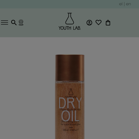
el
|
en