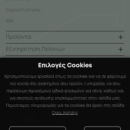
Σημεία Πώλησης
B2B
Προϊόντα
Σειρές
Εξυπηρέτηση Πελατών
Πρόσωπο
Όροι Χρήσης
Επιλογές Cookies
Σώμα
Τρόποι Πληρωμής
ΥOUTH LAB.
Χρησιμοποιούμε εργαλεία όπως τα cookies για να σε φέρνουμε
Αντηλιακά
Τρόποι Αποστολής
πιο κοντά στο αγαπημένο σου προϊόν / υπηρεσία, να σου
παρέχουμε περιεχόμενο ειδικά φτιαγμένο για σένα, καθώς και
Ειδικές Συσκευάσιες
Πολιτική Επιστροφών
Ακολουθήστε μας
για σκοπούς ανάλυσης επισκεψιμότητας στην σελίδα μας.
στα social!
Ο Λογαριασμός μου
Περισότερες πληροφορίες για τα cookies θα βρείς στη σελίδα
Όροι Χρήσης
Αγαπημένα