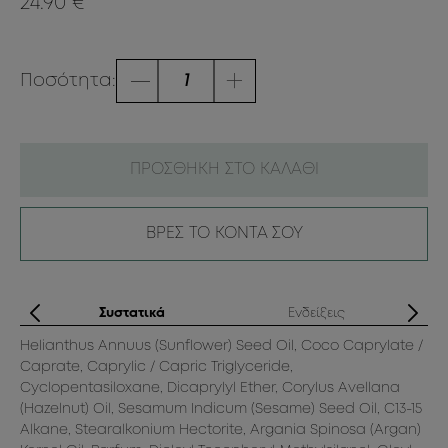
24.90 €
Ποσότητα:
ΠΡΟΣΘΗΚΗ ΣΤΟ ΚΑΛΑΘΙ
ΒΡΕΣ ΤΟ ΚΟΝΤΑ ΣΟΥ
ς
Συστατικά
Ενδείξεις
.
Helianthus Annuus (Sunflower) Seed Oil, Coco Caprylate /
Caprate, Caprylic / Capric Triglyceride,
Cyclopentasiloxane, Dicaprylyl Ether, Corylus Avellana
(Hazelnut) Oil, Sesamum Indicum (Sesame) Seed Oil, C13-15
Alkane, Stearalkonium Hectorite, Argania Spinosa (Argan)