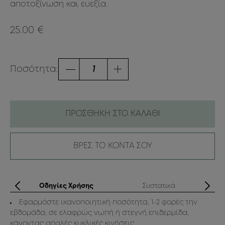
αποτοξίνωση και ευεξία.
25.00 €
Ποσότητα:
ΠΡΟΣΘΗΚΗ ΣΤΟ ΚΑΛΑΘΙ
ΒΡΕΣ ΤΟ ΚΟΝΤΑ ΣΟΥ
ά
Οδηγίες Χρήσης
Συστατικά
Εφαρμόστε ικανοποιητική ποσότητα, 1-2 φορές την
Su
που
εβδομάδα, σε ελαφρώς νωπή ή στεγνή επιδερμίδα,
Am
ς
κάνοντας απαλές κυκλικές κινήσεις.
(S