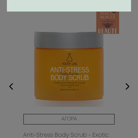
ΑΓΟΡΑ
Anti-Stress Body Scrub - Exotic
AN