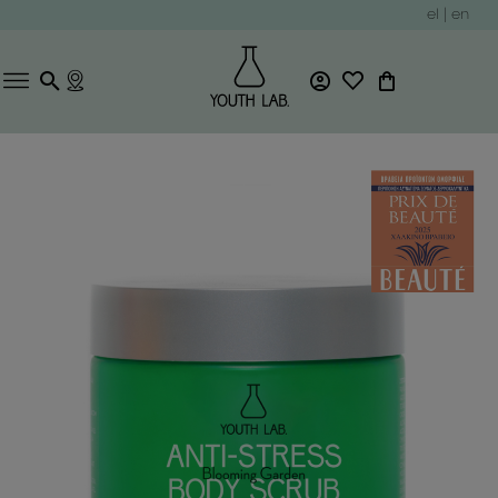
el
|
en