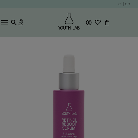
el
|
en