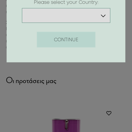
Please select your Country:
επιδερμίδα και αποφύγετε το περίγραμμα των ματιών,
καθώς και την άμεση επαφή με τα μάτια.
Συνιστάται να γίνεται patch test πριν από τη χρήση:
Εφαρμόστε το προϊόν σύμφωνα με τις οδηγίες χρήσης
στο άνω μέρος εσωτερικά του βραχίονα. Εάν εμφανίσετε
CONTINUE
ερεθισμό, ξεπλύνετε και σταματήστε τη χρήση. Εάν τα
συμπτώματα επιμένουν, συμβουλευτείτε το γιατρό.
Οι προτάσεις μας