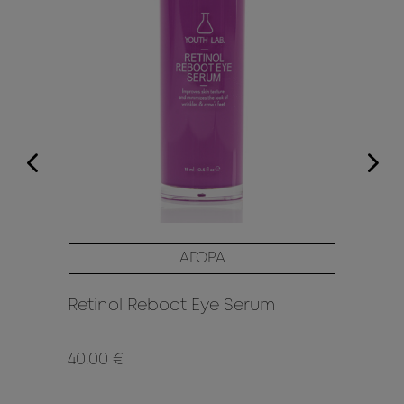
ΑΓΟΡΑ
F
Retinol Reboot Eye Serum
Re
40.00 €
52