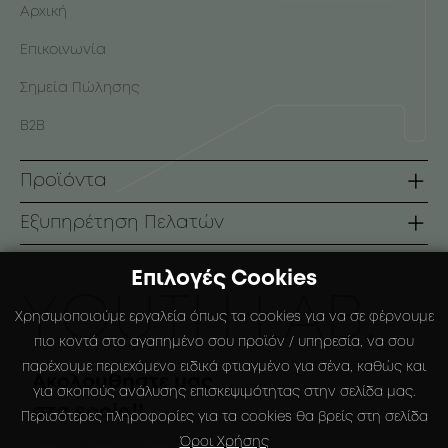
Αρχική
Επικοινωνία
Σημεία Πώλησης
B2B
Προϊόντα
Σειρές
Εξυπηρέτηση Πελατών
Πρόσωπο
Όροι Χρήσης
Επιλογές Cookies
Σώμα
Τρόποι Πληρωμής
ΥOUTH LAB.
Χρησιμοποιούμε εργαλεία όπως τα cookies για να σε φέρνουμε
Αντηλιακά
Τρόποι Αποστολής
πιο κοντά στο αγαπημένο σου προϊόν / υπηρεσία, να σου
παρέχουμε περιεχόμενο ειδικά φτιαγμένο για σένα, καθώς και
Ειδικές Συσκευάσιες
Πολιτική Επιστροφών
Ακολουθήστε μας
για σκοπούς ανάλυσης επισκεψιμότητας στην σελίδα μας.
στα social!
Ο Λογαριασμός μου
Περισότερες πληροφορίες για τα cookies θα βρείς στη σελίδα
Όροι Χρήσης