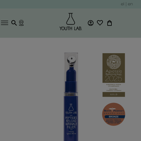
el
|
en