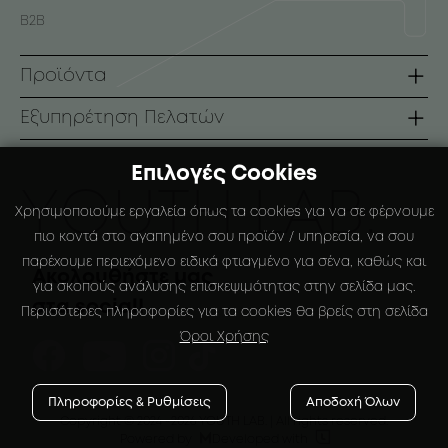
B2B
Προϊόντα
Σειρές
Εξυπηρέτηση Πελατών
Πρόσωπο
Όροι Χρήσης
Επιλογές Cookies
Σώμα
Τρόποι Πληρωμής
ΥOUTH LAB.
Χρησιμοποιούμε εργαλεία όπως τα cookies για να σε φέρνουμε
Αντηλιακά
Τρόποι Αποστολής
πιο κοντά στο αγαπημένο σου προϊόν / υπηρεσία, να σου
παρέχουμε περιεχόμενο ειδικά φτιαγμένο για σένα, καθώς και
Ειδικές Συσκευάσιες
Πολιτική Επιστροφών
Ακολουθήστε μας
για σκοπούς ανάλυσης επισκεψιμότητας στην σελίδα μας.
στα social!
Ο Λογαριασμός μου
Περισότερες πληροφορίες για τα cookies θα βρείς στη σελίδα
Όροι Χρήσης
Αγαπημένα
Πληροφορίες & Ρυθμίσεις
Αποδοχή Όλων
Copyright © 2024
-2026 YOUTH LAB. |
All rights reserved.


Powered by
Developed with