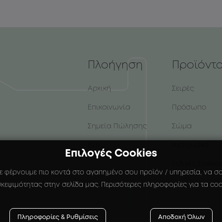
Πλοήγηση
Προϊόντ
Αρχική
Σειρές
Επικοινωνία
Πρόσωπο
Σημεία Πώλησης
Σώμα
B2B
Αντηλιακά
Επιλογές Cookies
Ειδικές Συσκε
ε φέρνουμε πιο κοντά στο αγαπημένο σου προϊόν / υπηρεσία, να σου
κεψιμότητας στην σελίδα μας. Περισότερες πληροφορίες για τα coo
Πληροφορίες & Ρυθμίσεις
Αποδοχή Όλων