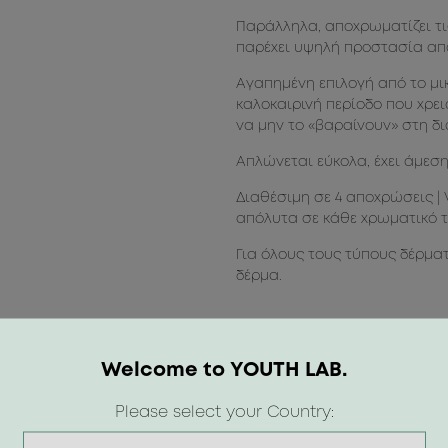
Παράλληλα, αποχρωματίζει τι
παρέχει υψηλή προστασία από 
Αγαπημένη επιλογή από το μικ
καλοκαιρινή περίοδο που χρε
να μην το «βαραίνουν» στη δι
Απλώνεται εύκολα, έχει άμεσ
Διαθέσιμη σε 4 αποχρώσεις | 
απόλυτα σε κάθε χρωματικό τ
Για όλους τους τύπους δέρμα
δέρμα.
Welcome to YOUTH LAB.
Please select your Country: