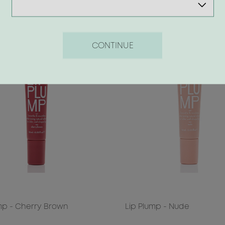
CONTINUE
mp - Cherry Brown
Lip Plump - Nude