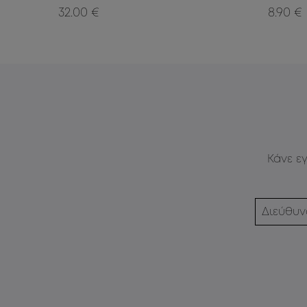
32.00 €
8.90 €
Κάνε ε