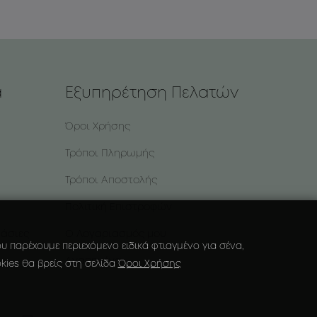
α
Εξυπηρέτηση Πελατών
Όροι Χρήσης
Τρόποι Πληρωμής
Τρόποι Αποστολής
Πολιτική Επιστροφών
υάσιες
Ο Λογαριασμός μου
 παρέχουμε περιεχόμενο ειδικά φτιαγμένο για σένα,
Αγαπημένα
kies θα βρείς στη σελίδα
Όροι Χρήσης