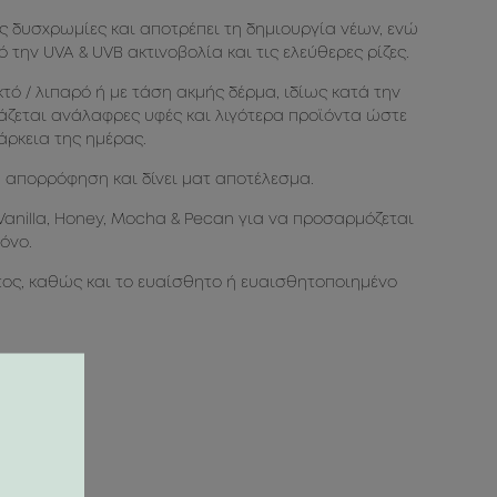
ς δυσχρωμίες και αποτρέπει τη δημιουργία νέων, ενώ
την UVA & UVB ακτινοβολία και τις ελεύθερες ρίζες.
τό / λιπαρό ή με τάση ακμής δέρμα, ιδίως κατά την
ιάζεται ανάλαφρες υφές και λιγότερα προϊόντα ώστε
άρκεια της ημέρας.
η απορρόφηση και δίνει ματ αποτέλεσμα.
Vanilla, Honey, Mocha & Pecan για να προσαρμόζεται
όνο.
τος, καθώς και το ευαίσθητο ή ευαισθητοποιημένο