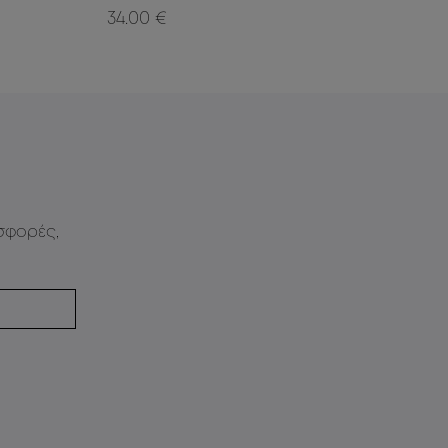
34.00 €
31.0
σφορές,