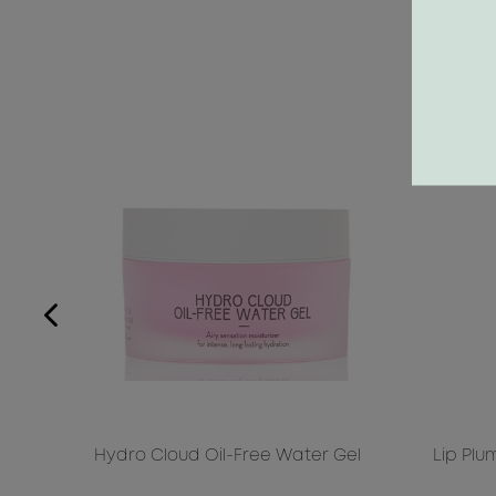
Hydro Cloud Oil-Free Water Gel
Lip Plu