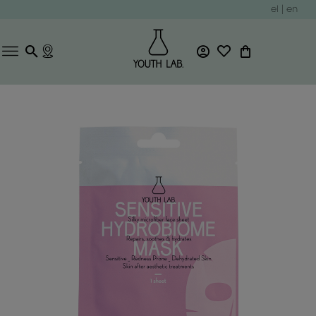
el
|
en