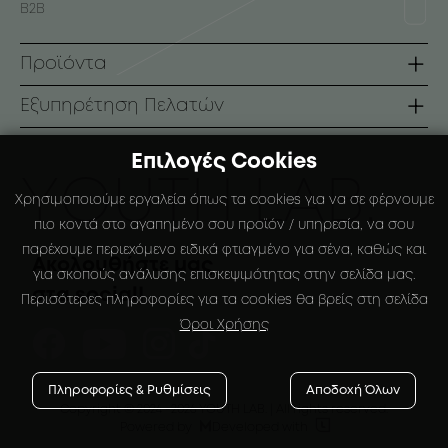
B2B
Προϊόντα
Σειρές
Εξυπηρέτηση Πελατών
Πρόσωπο
Όροι Χρήσης
Επιλογές Cookies
Σώμα
Τρόποι Πληρωμής
ΥOUTH LAB.
Χρησιμοποιούμε εργαλεία όπως τα cookies για να σε φέρνουμε
Αντηλιακά
Τρόποι Αποστολής
πιο κοντά στο αγαπημένο σου προϊόν / υπηρεσία, να σου
παρέχουμε περιεχόμενο ειδικά φτιαγμένο για σένα, καθώς και
Ειδικές Συσκευάσιες
Πολιτική Επιστροφών
Ακολουθήστε μας
για σκοπούς ανάλυσης επισκεψιμότητας στην σελίδα μας.
στα social!
Ο Λογαριασμός μου
Περισότερες πληροφορίες για τα cookies θα βρείς στη σελίδα
Όροι Χρήσης
Αγαπημένα
Πληροφορίες & Ρυθμίσεις
Αποδοχή Όλων
Copyright © 2024
-2026 YOUTH LAB. |
All rights reserved.


Powered by
Developed with