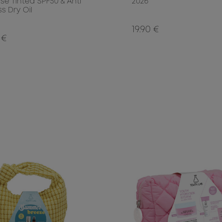
se Tinted SPF50 & Anti
2026
ss Dry Oil
19.90 €
 €