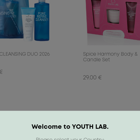
CLEANSING DUO 2026
Spice Harmony Body &
Candle Set
 €
29.00 €
Welcome to YOUTH LAB.