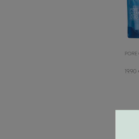
PORE 
19.90