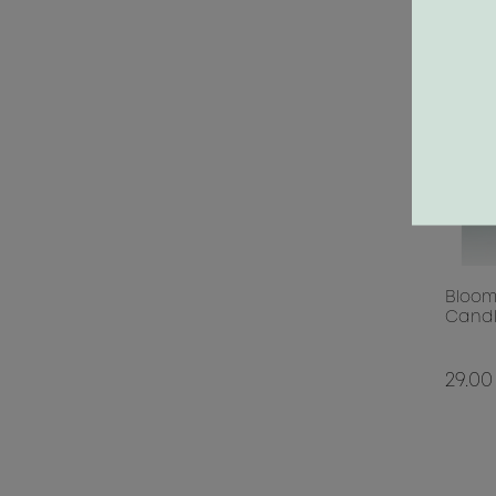
Bloom
Candl
29.00