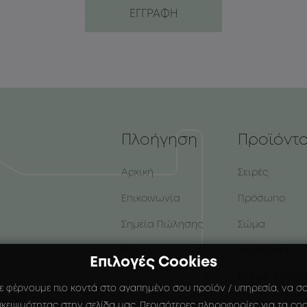
Πλοήγηση
Προϊόντ
Αρχική
Σειρές
Επικοινωνία
Πρόσωπο
Σημεία Πώλησης
Σώμα
B2B
Αντηλιακά
Επιλογές Cookies
Ειδικές Συσκε
ε φέρνουμε πιο κοντά στο αγαπημένο σου προϊόν / υπηρεσία, να σου
κεψιμότητας στην σελίδα μας. Περισότερες πληροφορίες για τα coo