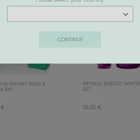
Please select your Country:
CONTINUE
ing Garden Body &
RETINOL REBOOT WINTE
e Set
SET
 €
54.50 €