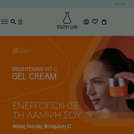
el
|
en