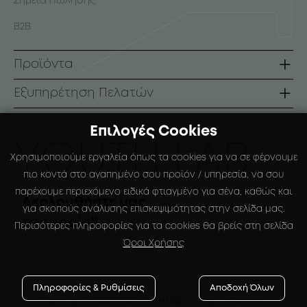
Σημεία Πώλησης
B2B
Προϊόντα
Σειρές
Εξυπηρέτηση Πελατών
Πρόσωπο
Όροι Χρήσης
Επιλογές Cookies
Σώμα
Τρόποι Πληρωμής
ΥOUTH LAB.
Χρησιμοποιούμε εργαλεία όπως τα cookies για να σε φέρνουμε
Αντηλιακά
Τρόποι Αποστολής
πιο κοντά στο αγαπημένο σου προϊόν / υπηρεσία, να σου
παρέχουμε περιεχόμενο ειδικά φτιαγμένο για σένα, καθώς και
Ειδικές Συσκευάσιες
Πολιτική Επιστροφών
Ακολουθήστε μας
για σκοπούς ανάλυσης επισκεψιμότητας στην σελίδα μας.
στα social!
Ο Λογαριασμός μου
Περισότερες πληροφορίες για τα cookies θα βρείς στη σελίδα
Όροι Χρήσης
Αγαπημένα
Πληροφορίες & Ρυθμίσεις
Αποδοχή Όλων
Copyright © 2024
-2026 YOUTH LAB. |
All rights reserved.