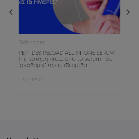
Skin-care
Skin
nse
PEPTIDES RELOAD ALL-IN-ONE SERUM:
Sens
Η επιστήμη πίσω από το serum που
εκδο
“αναδομεί” την επιδερμίδα
1
Min
READ
1
Min