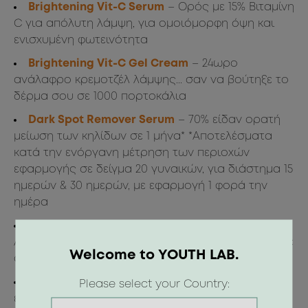
Brightening Vit-C Serum
– Ορός με 15% Βιταμίνη
C για απόλυτη λάμψη, για ομοιόμορφη όψη και
ενισχυμένη φωτεινότητα
Brightening Vit-C Gel Cream
– 24ωρο
ανάλαφρο κρεμοτζέλ λάμψης... σαν να βούτηξε το
δέρμα σου σε 1000 πορτοκάλια
Dark Spot Remover Serum
– 70% είδαν ορατή
μείωση των κηλίδων σε 1 μήνα* *Aποτελέσματα
κατά την ενόργανη μέτρηση των περιοχών
εφαρμογής σε δείγμα 20 γυναικών, για διάστημα 15
ημερών & 30 ημερών, με εφαρμογή 1 φορά την
ημέρα
City Guard Anti-Pollution Day Cream SPF50
–
Αόρατο πέπλο προστασίας 360° από ρύπους, μπλε
Welcome to YOUTH LAB.
φως, UVA, UVB & IR ακτινοβολία
Youth Shot for Eyes
– Κρέμα ματιών σαν να
Please select your Country:
έχεις μόνιμο φίλτρο λάμψης με ειδικό απλικατέρ,