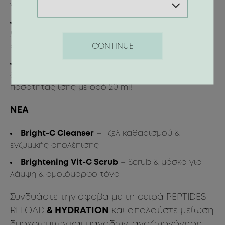
για αίσθηση δροσιάς & αποσυμφόρηση
Brightening Vit-C Hydra-Gel Eye Patches
–
Μείωση μαύρων κύκλων & πρηξίματος, λείανση
CONTINUE
ρυτίδων & φωτεινότητα
Brightening Boom Mask
– Μια «βόμβα»
δροσιάς & αναζωογόνησης με διάλυμα
ποσότητας ίσης με ορό 20 ml!
ΝΕΑ
Bright-C Cleanser
– Τζελ καθαρισμού &
ενζυμικής απολέπισης
Brightening Vit-C Scrub
– Scrub & μάσκα για
λάμψη & ομοιόμορφο τόνο
Συνδυάστε την άφοβα με τη σειρά
PEPTIDES
RELOAD
& HYDRATION
και απολαύστε μείωση
δυσχρωμιών και πανάδων, αναζωογόνηση