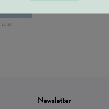
sh Dots
€
Newsletter