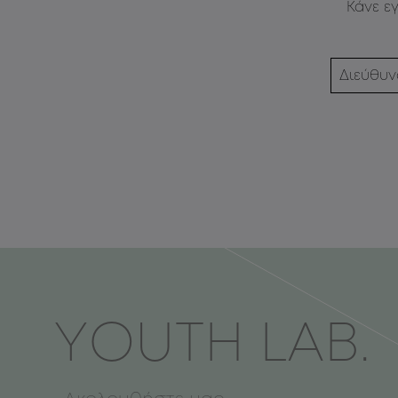
Κάνε ε
ΥOUTH LAB.