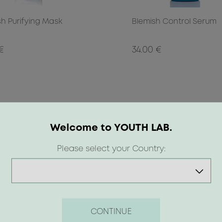
sh Purifying Mask
Blemish Control Serum
 €
34.00 €
Welcome to YOUTH LAB.
Please select your Country:
CONTINUE