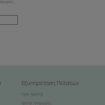
σφορές,
α
Εξυπηρέτηση Πελατών
Όροι Χρήσης
Τρόποι Πληρωμής