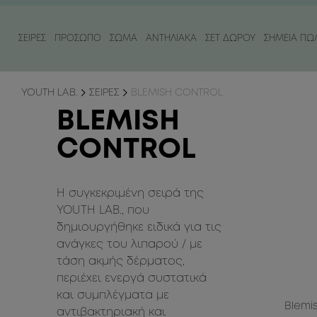
ΣΕΙΡΕΣ
ΠΡΟΣΩΠΟ
ΣΩΜΑ
ΑΝΤΗΛΙΑΚΑ
ΣΕΤ ΔΩΡΟΥ
ΣΗΜΕΙΑ ΠΩ
ΚΑΤΗΓΟΡΙΑ
ΚΑΤΗΓΟΡΙΑ
ΚΑΤΗΓΟΡΙΑ
ΑΝΑΓΚΗ
ΑΝΑΓΚΗ
YOUTH LAB.
ΣΕΙΡΕΣ
BLEMISH CONTROL
ΚΑΘΑΡΙΣΜΟΣ
ΠΕΡΙΠΟΙΗΣΗ ΣΩΜΑΤΟΣ
ΑΝΤΗΛΙΑΚΑ ΠΡΟΣΩΠΟΥ
ΕΝΤΟΝΑ ΣΗΜΑ
ΘΡΕΨΗ & ΕΝΥ
BLEMISH
ΟΡΟΙ & ΕΛΑΙΑ ΠΡΟΣΩΠΟΥ
ΠΕΡΙΠΟΙΗΣΗ ΧΕΡΙΩΝ
ΑΝΤΗΛΙΑΚΑ ΣΩΜΑΤΟΣ
ΜΕΙΩΣΗ ΡΥΤΙΔ
ΣΥΣΦΙΞΗ / ΚΥΤ
CONTROL
ΚΡΕΜΕΣ ΠΡΟΣΩΠΟΥ
ΚΡΕΜΕΣ & ΕΛΑΙΑ ΣΩΜΑΤΟΣ
ΠΕΡΙΠΟΙΗΣΗ ΜΕΤΑ ΤΟΝ ΗΛΙΟ / AFTER SUN
ΠΡΩΤΑ ΣΗΜΑΔ
ΑΠΟΤΟΞΙΝΩΣ
ΑΠΟΛΕΠΙΣΗ ΠΡΟΣΩΠΟΥ
ΘΑΜΠΟ ΔΕΡΜ
ΧΑΛΑΡΩΣΗ & Ε
Η συγκεκριμένη σειρά της
ΤΟΝΟΣ
YOUTH LAB., που
δημιουργήθηκε ειδικά για τις
ΜΑΣΚΕΣ ΠΡΟΣΩΠΟΥ
ΕΝΥΔΑΤΩΣΗ 
ανάγκες του λιπαρού / με
ΠΕΡΙΠΟΙΗΣΗ ΜΑΤΙΩΝ
ΜΑΥΡΟΙ ΚΥΚΛ
τάση ακμής δέρματος,
περιέχει ενεργά συστατικά
ΠΕΡΙΠΟΙΗΣΗ ΧΕΙΛΙΩΝ
και συμπλέγματα με
Blemi
αντιβακτηριακή και