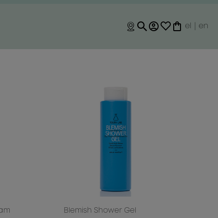
el
|
en
eam
Blemish Shower Gel